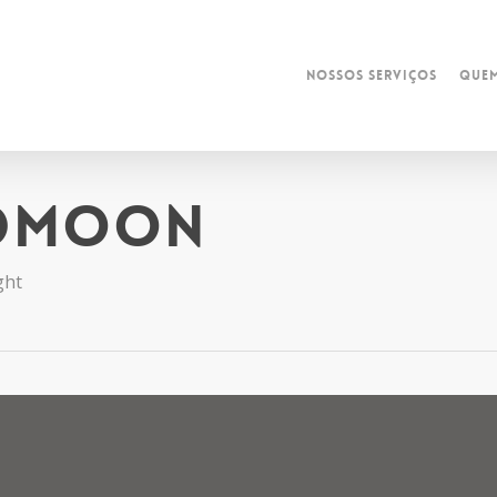
Nossos Serviços
Que
edmoon
ght