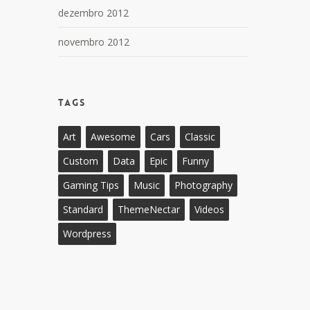
dezembro 2012
novembro 2012
Tags
Art
Awesome
Cars
Classic
Custom
Data
Epic
Funny
Gaming Tips
Music
Photography
Standard
ThemeNectar
Videos
Wordpress